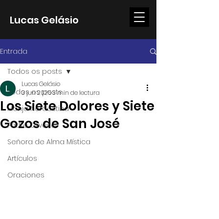
Lucas Gelásio
Entrada
Todos os posts
Lucas Gelásio
Todos os posts
3 jun 2025
3 min de lectura
Los Siete Dolores y Siete
Monja Nordestina
Gozos de San José
Padre Oliveira
Señora de Alma Mística
Artículos
Oraciones