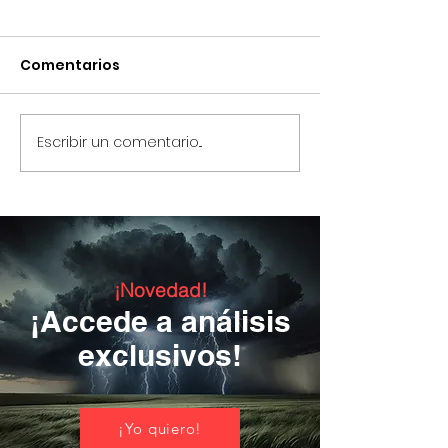
Comentarios
Escribir un comentario...
La Inhabitación
Los Cuatro Mo
Trinitária
(15/03/2025)
(mayo/2025)
¡Novedad!
¡Accede a análisis
exclusivos!
¡Yo quiero!