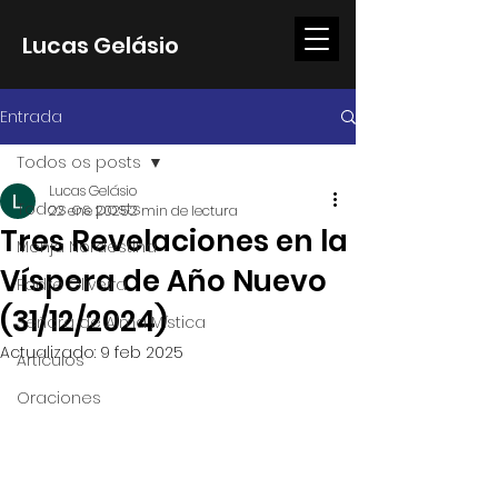
Lucas Gelásio
Entrada
Todos os posts
Lucas Gelásio
Todos os posts
22 ene 2025
2 min de lectura
Tres Revelaciones en la
Monja Nordestina
Víspera de Año Nuevo
Padre Oliveira
(31/12/2024)
Señora de Alma Mística
Actualizado:
9 feb 2025
Artículos
Oraciones