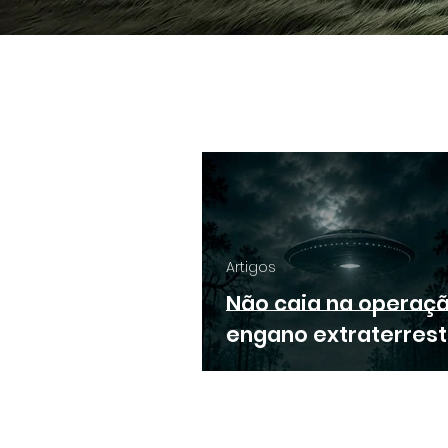
Artigos
Não caia na operaç
engano extraterrest