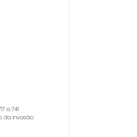
 a 741. 
o da invasão 