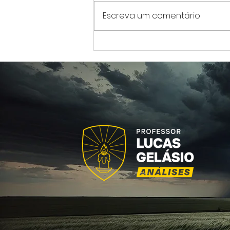
Escreva um comentário
Cinco Remédios de São
Vicente Ferrer contra as
Tentações Espirituais