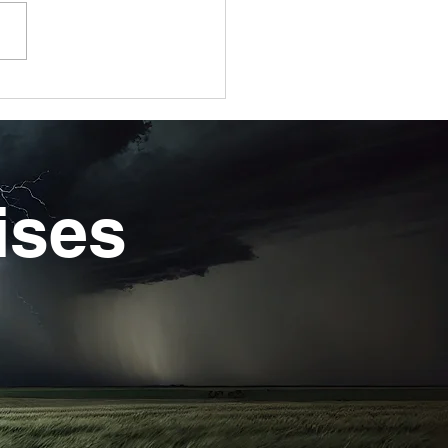
que meu filho perdeu
?
ises