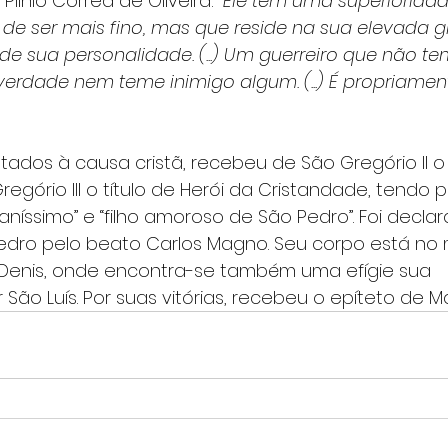
Plinio Corrêa de Oliveira: 
“Ele tem uma superiorida
de ser mais fino, mas que reside na sua elevada 
a de sua personalidade. (...) Um guerreiro que não 
erdade nem teme inimigo algum. (...) É propriame
tados à causa cristã, recebeu de São Gregório II o 
regório III o título de Herói da Cristandade, tendo p
aníssimo” e “filho amoroso de São Pedro”. Foi decla
Pedro pelo beato Carlos Magno. Seu corpo está no
-Denis, onde encontra-se também uma efígie sua 
o Luís. Por suas vitórias, recebeu o epíteto de Mar