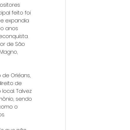
ositores 
al feito foi 
 e expandia 
nco anos 
econquista. 
tor de São 
 Magno, 
 de Orléans, 
ireito de 
ocal. Talvez 
mônio, sendo 
 como o 
s.