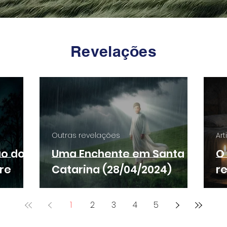
Revelações
Outras revelações
Art
ão do
Uma Enchente em Santa
O
re
Catarina (28/04/2024)
r
1
2
3
4
5