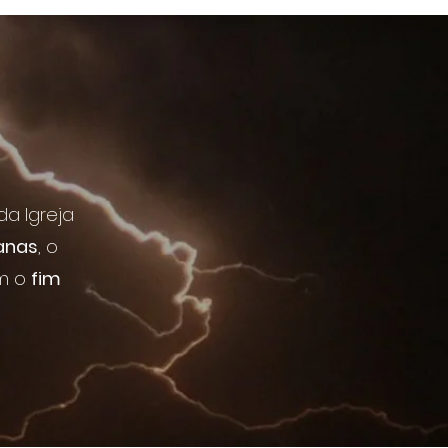
da Igreja
anas
, o
am o
fim