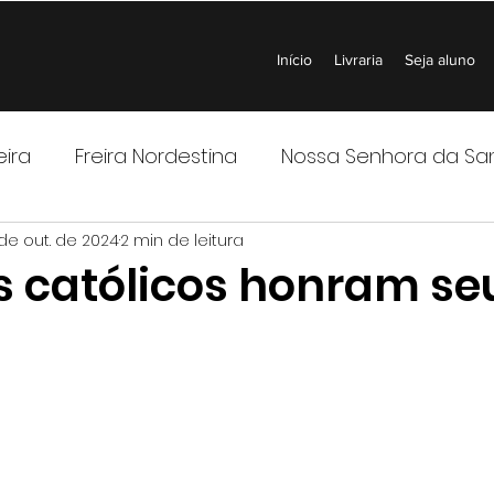
Início
Livraria
Seja aluno
eira
Freira Nordestina
Nossa Senhora da Sa
 de out. de 2024
2 min de leitura
nhora de Alma Mística
Orações
 católicos honram se