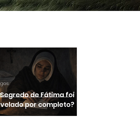
igos
 Segredo de Fátima foi
evelado por completo?