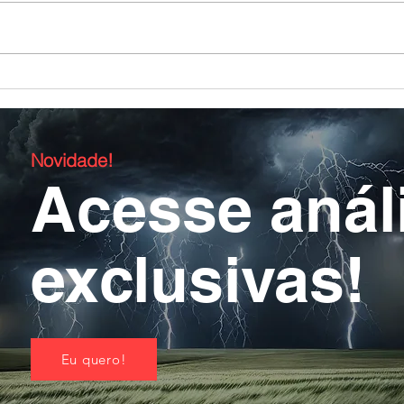
O Oitavo Mandamento e
Por 
a Caridade na
a Fé
Interpretação
Novidade!
Acesse anál
exclusivas!
Eu quero!