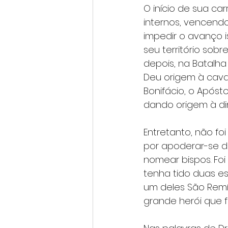
O início de sua ca
internos, vencendo
impedir o avanço i
seu território sobr
depois, na Batalha 
Deu origem à cavala
Bonifácio, o Apóst
dando origem à din
Entretanto, não fo
por apoderar-se do
nomear bispos. Foi
tenha tido duas e
um deles São Remíg
grande herói que f