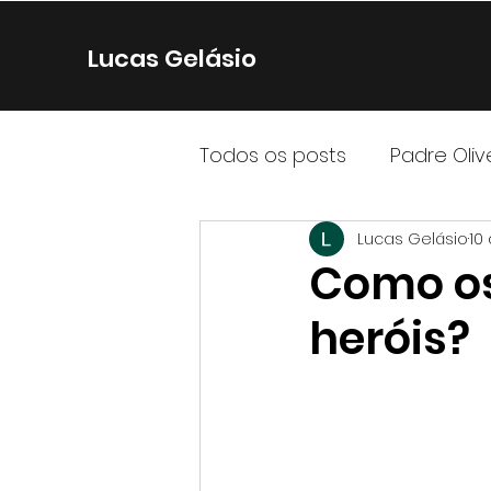
Lucas Gelásio
Todos os posts
Padre Oliv
Lucas Gelásio
10
Outras revelações
Se
Como os
heróis?