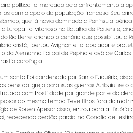
rreira política foi marcado pelo enfrentamento a op
-os com o apoio da população francesa. Seu princip
slâmico, que já havia dominado a Península Ibérica
e a Europa. Foi vitorioso na Batalha de Poitiers e, ci
do Rio Berre, criando o cenário que possibilitou a R
ria cristã, libertou Avignon e foi apoiador e prote
olo da Alemanha. Foi pai de Pepino e avô de Carlos
astia carolíngia.
i um santo. Foi condenado por Santo Euquério, bispo
s bens da Igreja para suas guerras. Atribuiu-se o d
 tratado com hostilidade por grande parte do clero l
sposas ao mesmo tempo. Teve filhos fora do matri
io de Rouen. Apesar disso, entrou para a História
oi, recebendo perdão parcial no Concílio de Lestino