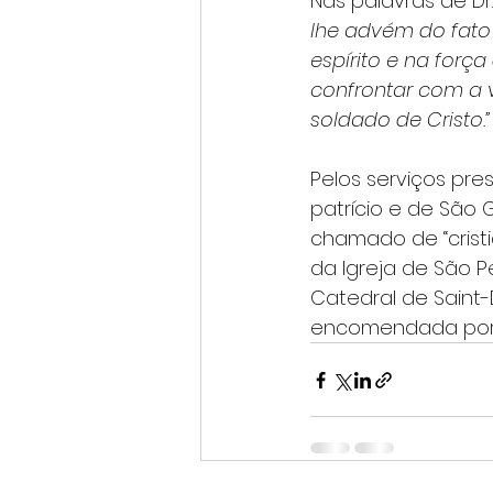
Nas palavras de Dr. 
lhe advém do fato 
espírito e na forç
confrontar com a v
soldado de Cristo.”
Pelos serviços pres
patrício e de São G
chamado de “cristi
da Igreja de São 
Catedral de Saint
encomendada por Sã