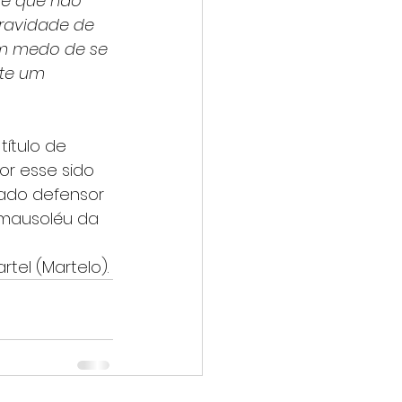
de que não 
gravidade de 
tem medo de se 
nte um 
título de 
or esse sido 
rado defensor 
 mausoléu da 
tel (Martelo).