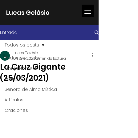
Lucas Gelásio
Entrada
Todos os posts
Lucas Gelásio
Todos os posts
24 ene 2025
2 min de lectura
La Cruz Gigante
Monja Nordestina
(25/03/2021)
Padre Oliveira
Señora de Alma Mística
Artículos
Oraciones