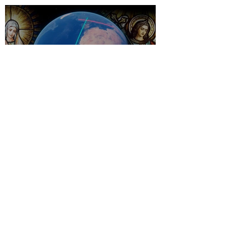
Artículos
Las Apariciones de María que
forman una línea de Europa a
Brasil
Artículos
¿Por qué María nos ha traído