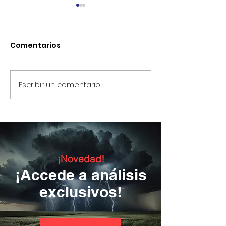
Comentarios
Escribir un comentario...
Instrucciones para la
La Locución d
Batalla Final
Nuestra Seño
(12/05/2020)
Fátima (17/06
¡Novedad!
¡Accede a análisis
exclusivos!