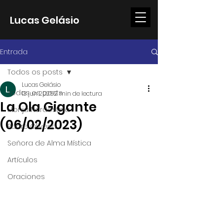
Lucas Gelásio
Entrada
Todos os posts
Lucas Gelásio
Todos os posts
13 jun 2025
2 min de lectura
La Ola Gigante
Monja Nordestina
(06/02/2023)
Padre Oliveira
Señora de Alma Mística
Artículos
Oraciones